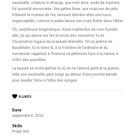
sauterelle, créature si étrange, que mon âme, avide de mystère,
fut aussitôt ensorcelée. Ses pattes fines, aux nuances de jade,
AS Nancy Lorraine
frôlaient la moiteur de l’air, laissant derrière elles une trace
Projet 365
imperceptible, comme le poète laisse ses mots flotter dans l’éther.
Oh, sautilleuse énigmatique, muse inattendue de mon humble
abri, toi qui danse sur les écorces des souvenirs, tu es
l’incarnation fugace de la beauté éternelle. Tel un poème de
Baudelaire, tu te tiens là, à la frontière de l’ordinaire et du
surnaturel, rappelant à l’homme sa petitesse face à la nature, à
l’infini des possibles.
La beauté se niche parfois là où on ne l’attend point et la poésie,
telle une sauterelle, peut surgir au détour d’une journée banale
pour éveiller l’âme à l’infini des songes.
0 LIKES
Date
septembre 6, 2023
Skills
emmanuelphoto.com
Projet 365