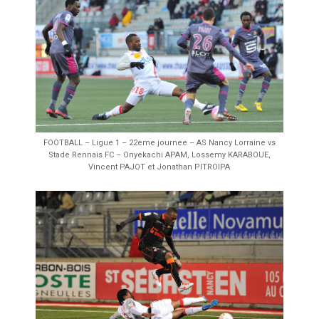
FOOTBALL – Ligue 1 – 22eme journee – AS Nancy Lorraine vs
Stade Rennais FC – Onyekachi APAM, Lossemy KARABOUE,
Vincent PAJOT et Jonathan PITROIPA